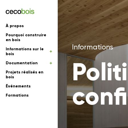
'informations
À propos
Pourquoi construire
mations
rs
en bois
Informations
Informations sur le
 en bois
bois
Polit
Documentation
Projets réalisés en
bois
confi
Événements
Formations