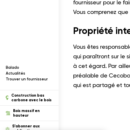
Documentation
I
n
f
o
r
m
a
t
i
o
n
s
s
u
r
l
e
b
o
i
s
fournisseur pour le fa
Vous comprenez que C
Propriété int
Vous êtes responsable
qui paraîtront sur l
à cet égard. Par aille
Balado
ection des renseignements
Actualités
préalable de Cecobois
Trouver un fournisseur
qui est partagé et tout
tion
Construction bas
carbone avec le bois
Bois massif en
hauteur
S’abonner aux