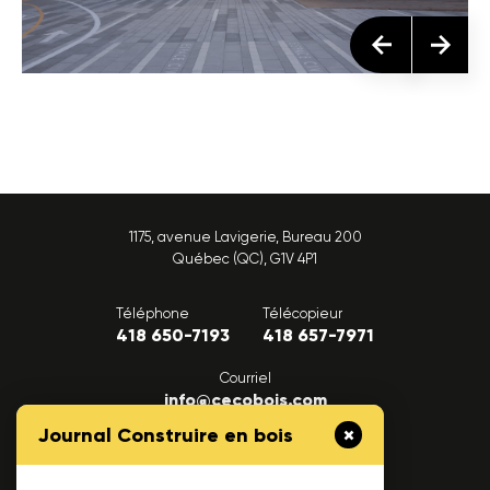
1175, avenue Lavigerie, Bureau 200
Québec (QC), G1V 4P1
Téléphone
Télécopieur
418 650-7193
418 657-7971
Courriel
info@cecobois.com
Journal Construire en bois
FAQ
Nous joindre