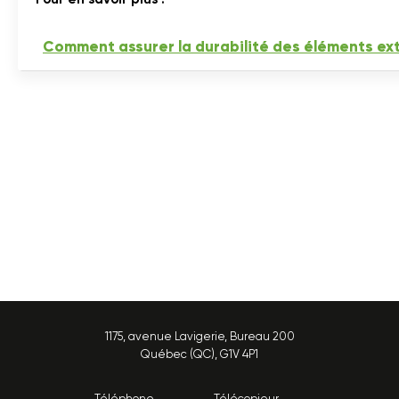

Comment assurer la durabilité des éléments ext
1175, avenue Lavigerie, Bureau 200
Québec (QC), G1V 4P1
Téléphone
Télécopieur