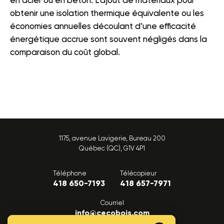
en acier ou en béton. L’ajout de matériaux pour
obtenir une isolation thermique équivalente ou les
économies annuelles découlant d’une efficacité
énergétique accrue sont souvent négligés dans la
comparaison du coût global.
1175, avenue Lavigerie, Bureau 200
Québec (QC), G1V 4P1
Téléphone
Télécopieur
418 650-7193
418 657-7971
Courriel
info@cecobois.com