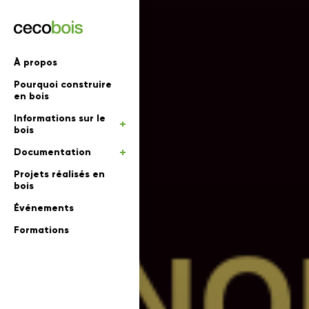
'informations
À propos
Pourquoi construire
mations
rs
en bois
Informations sur le
 en bois
bois
Documentation
Projets réalisés en
bois
Événements
Formations