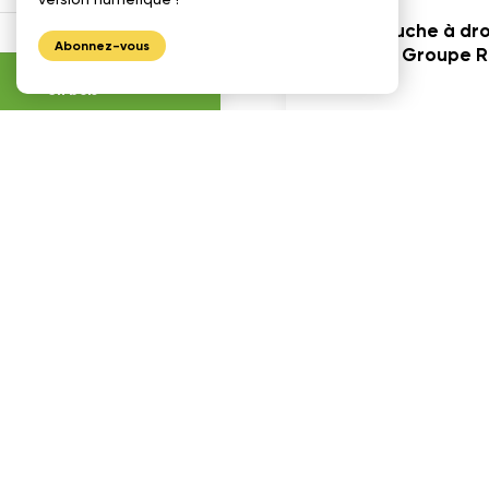
De gauche à droi
Calculatrices
Abonnez-vous
Robin, Groupe Ro
Journal construire
en bois
Re