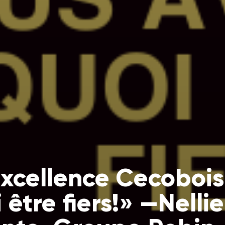
excellence Cecobois
 être fiers!» —Nelli