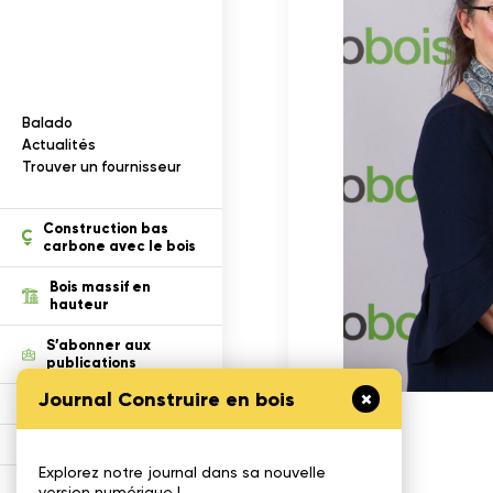
Documentation
I
n
f
o
r
m
a
t
i
o
n
s
s
u
r
l
e
b
o
i
s
Balado
ection des renseignements
Actualités
Trouver un fournisseur
tion
Construction bas
carbone avec le bois
Bois massif en
hauteur
S’abonner aux
publications
Journal Construire en bois
Défi Cecobois
Enseigner le bois
Explorez notre journal dans sa nouvelle
Gestimat
version numérique !