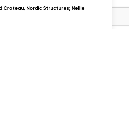
d Croteau, Nordic Structures; Nellie
Partager
l'article