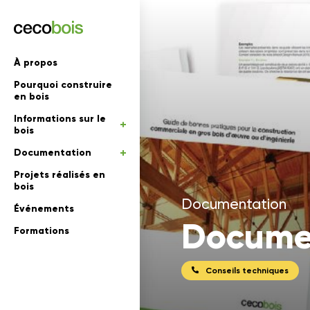
'informations
À propos
Pourquoi construire
mations
rs
en bois
Informations sur le
 en bois
bois
Documentation
Projets réalisés en
bois
Documentation
Événements
Documen
Formations
Conseils techniques