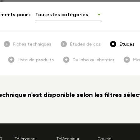
ments pour :
Toutes les catégories
Fiches techniques
Études de cas
Études
Liste de produits
Du labo au chantier
Ma
nique n'est disponible selon les filtres séle
00
Téléphone
Télécopieur
Courriel