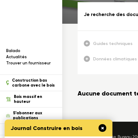
Documentation
I
n
f
o
r
m
a
t
i
o
n
s
s
u
r
l
e
b
o
i
s
Je recherche des docu
Guides techniques
Balado
ection des renseignements
Actualités
Données climatiques
Trouver un fournisseur
ois dans un projet
tion
Construction bas
carbone avec le bois
cables
Aucune document tech
Bois massif en
hauteur
S’abonner aux
publications
Journal Construire en bois
Défi Cecobois
1175, avenue Lavigerie, Bureau 2