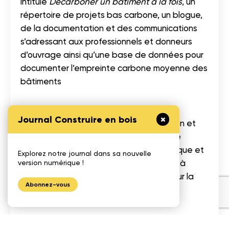
intitulé
Décarboner un bâtiment à la fois
, un
répertoire de projets bas carbone, un blogue,
de la documentation et des communications
s’adressant aux professionnels et donneurs
d’ouvrage ainsi qu’une base de données pour
documenter l’empreinte carbone moyenne des
bâtiments
Par cette initiative, Cecobois souhaite
Journal Construire en bois
transformer les pratiques de construction et
de rénovation et favoriser l’utilisation de
matériaux de construction écoénergétique et
Explorez notre journal dans sa nouvelle
à faible empreinte carbone en réponse à
version numérique !
l’intérêt croissant des professionnels pour la
Abonnez-vous
réduction des émissions de GES dans le
secteur du bâtiment.