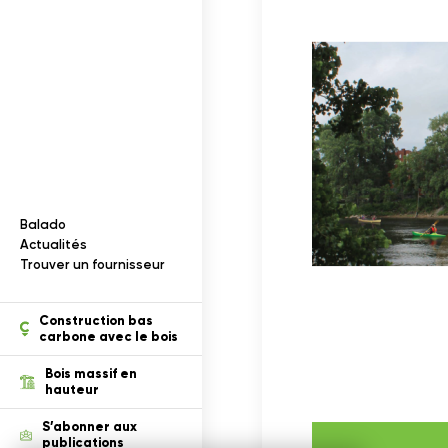
Documentation
I
n
f
o
r
m
a
t
i
o
n
s
s
u
r
l
e
b
o
i
s
Balado
ection des renseignements
Actualités
Trouver un fournisseur
tion
Construction bas
carbone avec le bois
Bois massif en
hauteur
S’abonner aux
publications