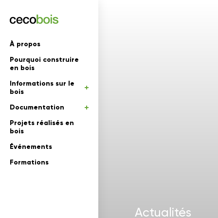
'informations
À propos
Pourquoi construire
mations
rs
en bois
Informations sur le
 en bois
bois
Documentation
Projets réalisés en
bois
Événements
Formations
Actualités