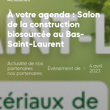
À votre agenda : Salon
de la construction
biosourcée au Bas-
Saint-Laurent
Actualité de nos
4 avril
partenaires
Événement de
2023
nos partenaires