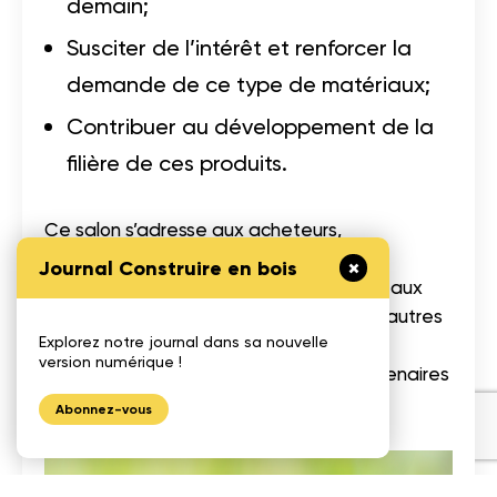
demain;
Susciter de l’intérêt et renforcer la
demande de ce type de matériaux;
Contribuer au développement de la
filière de ces produits.
Ce salon s’adresse aux acheteurs,
professionnels de la construction,
Journal Construire en bois
entrepreneurs, prescripteurs, mais aussi aux
instances décisionnelles municipales et autres
Explorez notre journal dans sa nouvelle
paliers gouvernementaux, promoteurs,
version numérique !
organismes de développement et partenaires
de recherches ainsi qu’au grand public.
Abonnez-vous