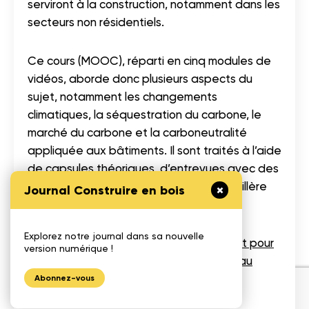
serviront à la construction, notamment dans les
secteurs non résidentiels.
Ce cours (MOOC), réparti en cinq modules de
vidéos, aborde donc plusieurs aspects du
sujet, notamment les changements
climatiques, la séquestration du carbone, le
marché du carbone et la carboneutralité
appliquée aux bâtiments. Il sont traités à l’aide
de capsules théoriques, d’entrevues avec des
experts en la matière (dont notre conseillère
Journal Construire en bois
technique Caroline Frenette)
Explorez notre journal dans sa nouvelle
Pour en savoir plus sur cette formation et pour
version numérique !
y avoir accès, consultez le site du Réseau
Espace-Bois.
Abonnez-vous