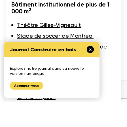
Bâtiment institutionnel de plus de 1
2
000 m
Théâtre Gilles-Vigneault
Stade de soccer de Montréal
Manège militaire des Voltigeurs de
Journal Construire en bois
Québec
Explorez notre journal dans sa nouvelle
Bâtiment industriel
version numérique !
Ferme biologique Zwygart
Abonnez-vous
CMAC Thyssen
Édifice Soprema — Pierre-
Étienne Bindschedler