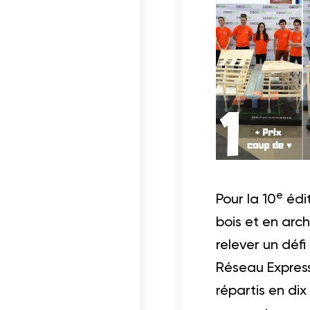
e
Pour la 10
édit
bois et en arc
relever un défi 
Réseau Express 
répartis en dix