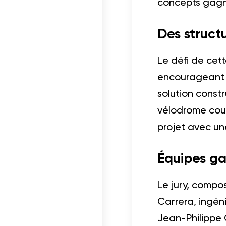
concepts gagn
Des structu
Le défi de cet
encourageant p
solution constr
vélodrome couv
projet avec une
Équipes g
Le jury, compo
Carrera, ingén
Jean-Philippe C