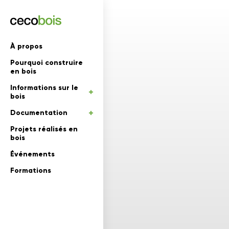
'informations
À propos
Pourquoi construire
mations
rs
en bois
Informations sur le
 en bois
bois
Documentation
Projets réalisés en
bois
Événements
Formations