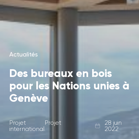
Actualités
Des bureaux en bois
pour les Nations unies à
Genève
Projet
Projet
28 juin
international
2022