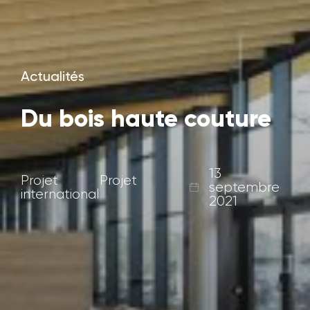
Actualités
Du bois haute couture
13
Projet
Projet
septembre
international
2021