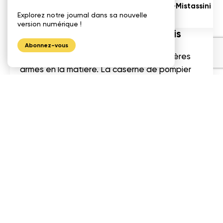
Futur Complexe Aquagym de Dolbeau-Mistassini : 
Explorez notre journal dans sa nouvelle
d’Unibec
version numérique !
Déjà quelques bâtiments en bois
Abonnez-vous
La municipalité n’en est pas à ses premières
armes en la matière. La caserne de pompier
fait déjà la fierté de ses résidents et suscite
beaucoup de curiosité. Un
projet de complexe
Aquagym
est également actuellement en
chantier. Dès 2021, les nageurs profiteront
d’installations affichant de l’épinette noire.