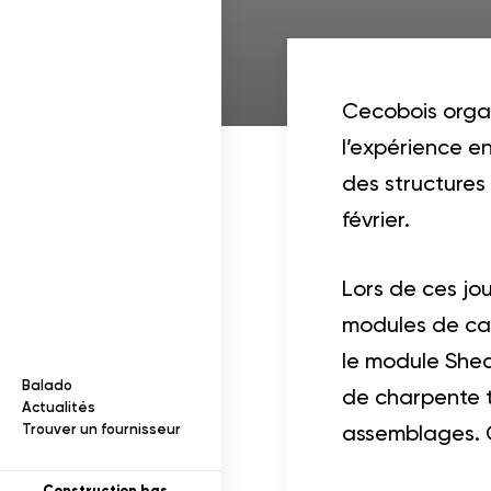
Documentation
I
n
f
o
r
m
a
t
i
o
n
s
s
u
r
l
e
b
o
i
ois dans un projet
s
Cecobois organ
l’expérience e
des structures
cables
février.
Lors de ces jou
modules de cal
le module Shea
Balado
de charpente t
ection des renseignements
Actualités
assemblages. C
Trouver un fournisseur
tion