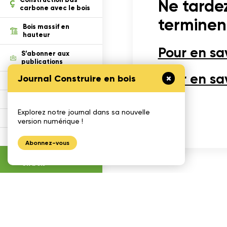
Construction bas
Ne tardez
carbone avec le bois
terminent
Bois massif en
hauteur
Pour en sav
S’abonner aux
publications
Pour en sav
Journal Construire en bois
Défi Cecobois
Enseigner le bois
Explorez notre journal dans sa nouvelle
Gestimat
version numérique !
Calculatrices
Abonnez-vous
Journal construire
en bois
Re