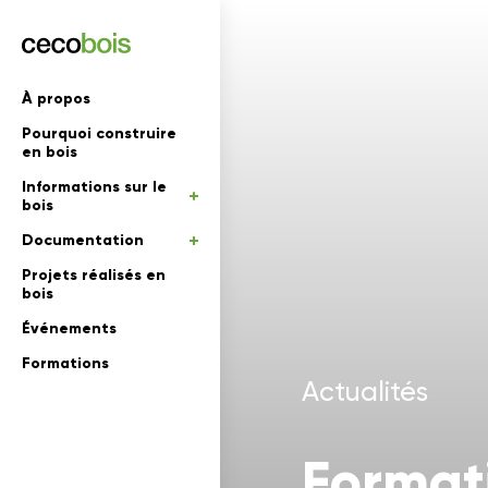
'informations
À propos
Pourquoi construire
mations
rs
en bois
Informations sur le
 en bois
bois
Documentation
Projets réalisés en
bois
Événements
Formations
Actualités
Formati