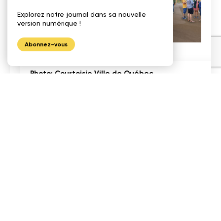
Explorez notre journal dans sa nouvelle
version numérique !
Abonnez-vous
Photo: Courtoisie Ville de Québec
Malgré un espace en apparence plus fermé
que les précédents plans présentés par la
ville, les lieux demeureront tout de même
ouverts.
CCM2 Architectes, firme également associée
au projet de l’école Metis Beach
à Métis-sur-
mer, et Fugère Architecture ont travaillé à la
conception de ce projet. Il est le fruit d’une
collaboration entre la Ville de Québec et la