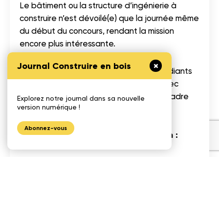
Le bâtiment ou la structure d’ingénierie à
construire n’est dévoilé(e) que la journée même
du début du concours, rendant la mission
encore plus intéressante.
Journal Construire en bois
Le Défi est aussi l’occasion pour les étudiants
de rencontrer plusieurs intervenants avec
lesquels ils auront à collaborer dans le cadre
Explorez notre journal dans sa nouvelle
version numérique !
de leur parcours professionnel.
Abonnez-vous
Pour plus d’information et inscription :
www.deficecobois.com