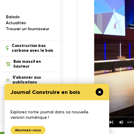
I
n
f
o
r
m
a
t
i
o
n
s
s
u
r
l
e
b
o
i
s
Balado
ection des renseignements
Actualités
Trouver un fournisseur
tion
Construction bas
carbone avec le bois
Bois massif en
hauteur
S’abonner aux
publications
Journal Construire en bois
Défi Cecobois
Enseigner le bois
Explorez notre journal dans sa nouvelle
Gestimat
version numérique !
Calculatrices
Abonnez-vous