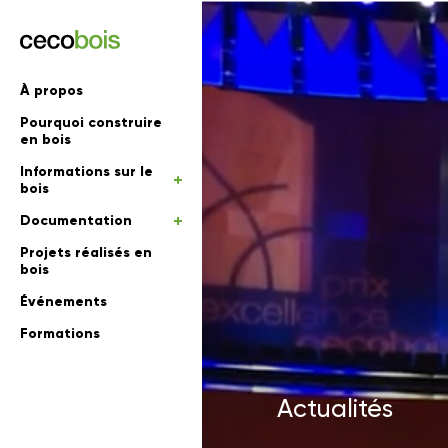
'informations
À propos
Pourquoi construire
mations
rs
en bois
Informations sur le
 en bois
bois
Documentation
Projets réalisés en
bois
Événements
Formations
Actualités