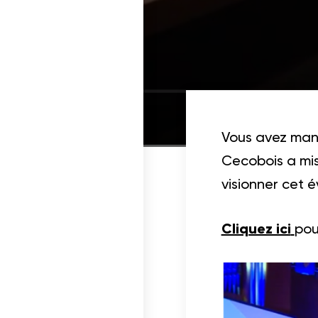
Documentation
ois dans un projet
Vous avez manq
Cecobois a mis 
cables
visionner cet 
Cliquez ici
pou