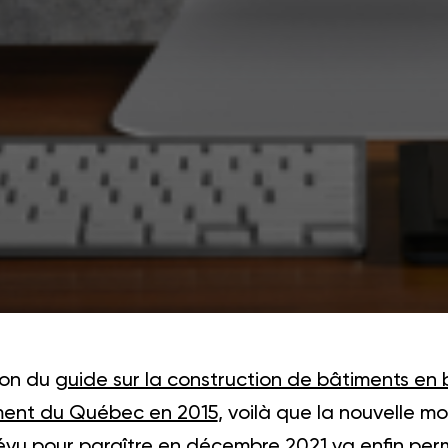
ion du
guide sur la construction de bâtiments en b
ment du Québec en 2015
, voilà que la nouvelle 
u pour paraître en décembre 2021 va enfin perme