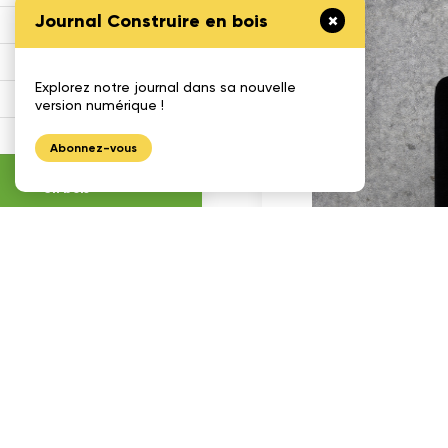
Journal Construire en bois
Défi Cecobois
Enseigner le bois
Explorez notre journal dans sa nouvelle
Gestimat
version numérique !
Calculatrices
Abonnez-vous
Journal construire
en bois