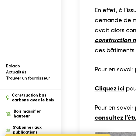
Documentation
I
n
f
o
r
m
a
t
i
o
n
s
s
u
r
l
e
b
o
i
s
En effet, à l’i
demande de me
avait alors co
construction m
des bâtiments
Balado
Pour en savoir p
ection des renseignements
Actualités
Trouver un fournisseur
Cliquez ici
pour
tion
Construction bas
carbone avec le bois
Pour en savoir 
Bois massif en
hauteur
consultez l’é
S’abonner aux
publications