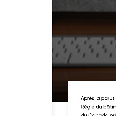
ois dans un projet
cables
Après la parut
Régie du bâti
du Canada prév