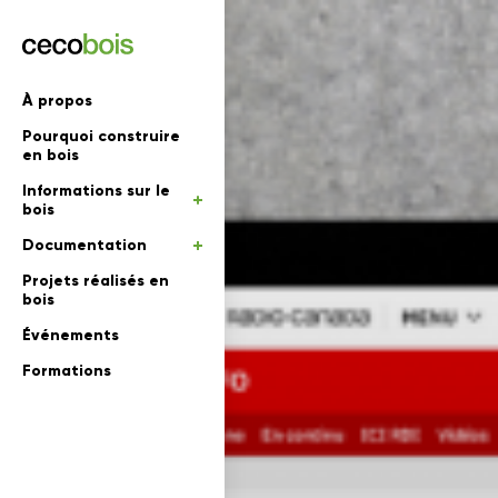
'informations
À propos
Pourquoi construire
mations
rs
en bois
Informations sur le
 en bois
bois
Documentation
Projets réalisés en
bois
Événements
Formations