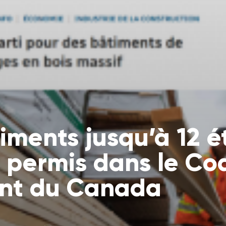
iments jusqu’à 12 é
 permis dans le Co
nt du Canada