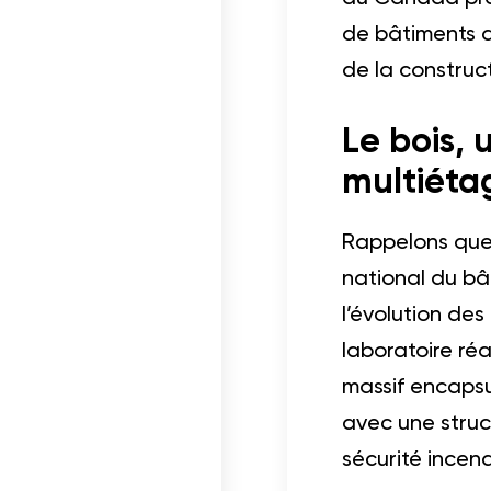
de bâtiments de
de la construct
Le bois, 
multiéta
Rappelons que 
national du bât
l’évolution de
laboratoire ré
massif encapsu
avec une struc
sécurité incen