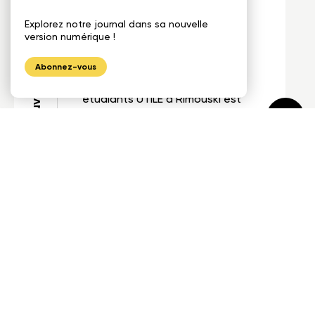
Nouvelle étude de cas :
Nouvelle publication
Explorez notre journal dans sa nouvelle
UTILE Rimouski
version numérique !
Notre toute nouvelle étude de
Abonnez-vous
cas sur le projet de logements
étudiants UTILE à Rimouski est
maintenant disponible !
28 août 2025
Nouvelle série de 4 fiches
techniques sur la
durabilité des structures
extérieures en bois !