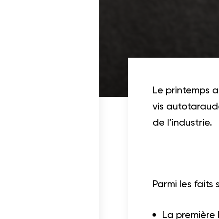
Documentation
ois dans un projet
Le printemps a
vis autotaraud
cables
de l’industrie.
Parmi les faits
La première 