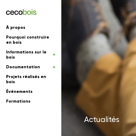
'informations
À propos
Pourquoi construire
mations
rs
en bois
Informations sur le
 en bois
bois
Documentation
Projets réalisés en
bois
Événements
Formations
Actualités