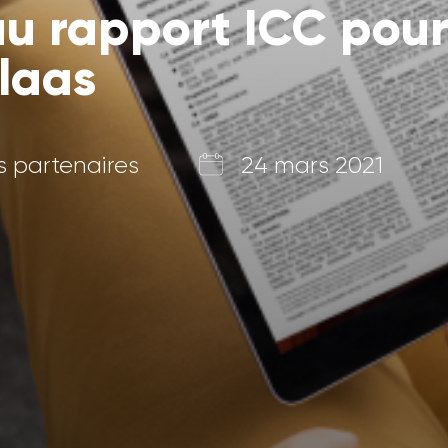
 rapport ICC pour 
laas
s partenaires
24 mars 2021