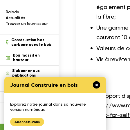
I
n
f
o
r
m
a
t
i
o
n
s
s
u
r
l
e
b
o
i
s
également po
Balado
la fibre;
ection des renseignements
Actualités
Trouver un fournisseur
Une gamme co
couvrant 10 
tion
Construction bas
carbone avec le bois
Valeurs de c
Bois massif en
Vis à revêtem
hauteur
S’abonner aux
publications
Journal Construire en bois
Défi Cecobois
Ce rapport disp
Enseigner le bois
https://www.r
Explorez notre journal dans sa nouvelle
Gestimat
version numérique !
report-for-sel
Calculatrices
Abonnez-vous
Journal construire