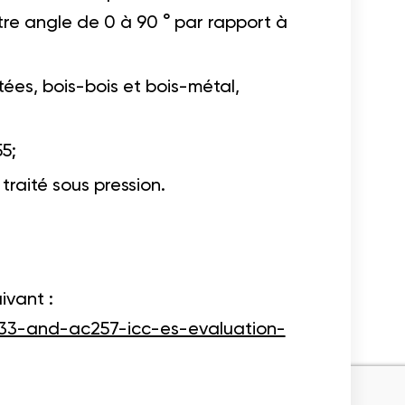
tre angle de 0 à 90 ° par rapport à
ées, bois-bois et bois-métal,
5;
traité sous pression.
ivant :
33-and-ac257-icc-es-evaluation-