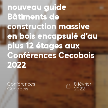
nouveau guide
Bâtiments de
construction massive
en bois encapsulé d’au
plus 12 étages aux
Conférences Cecobois
2022
Conférences
8 février
Cecobois
2022