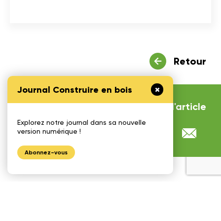
Retour
Journal Construire en bois
Partager
l'article
Explorez notre journal dans sa nouvelle
version numérique !
Abonnez-vous
1175, avenue Lavigerie, Bureau 200
Québec (QC), G1V 4P1