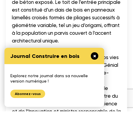
de béton exposé. Le toit de l’entrée principale
est constitué d’un dais de bois en panneaux
lamellés croisés formés de pliages successifs à
géométrie variable, tel un jeu d’origami, offrant
à la population un parvis couvert à l’accent
architectural unique.
Journal Construire en bois
Sous le thème « Le génie au coeur de nos vies
» et animée par Stéphane Bellavance (Génial
e
!), la 16
édition des Grands Prix du génie-
Explorez notre journal dans sa nouvelle
conseil québécois a eu lieu à la Grande
version numérique !
Bibliothèque, à Montréal, en présence de
Abonnez-vous
Dominique Anglade, vice-première ministre du
Québec, ministre de l’Économie, de la Science
et de l’Innovation et ministre responsable de la
Stratégie numérique et de Valérie Plante,
mairesse de Montréal