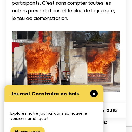
participants. C’est sans compter toutes les
autres présentations et le clou de la journée;
le feu de démonstration.
Journal Construire en bois
Démonstration réalisée à Vancouver en 2018
Explorez notre journal dans sa nouvelle
version numérique !
Pour plus d’information,
consultez la page
dédiée au séminaire.
Abonnez-vous