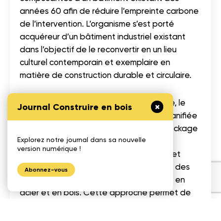
années 60 afin de réduire l’empreinte carbone
de l’intervention. L’organisme s’est porté
acquéreur d’un bâtiment industriel existant
dans l’objectif de le reconvertir en un lieu
culturel contemporain et exemplaire en
matière de construction durable et circulaire.
Plutôt qu’une démolition conventionnelle, le
Journal Construire en bois
projet repose sur une déconstruction planifiée
permettant le reconditionnement, le stockage
Explorez notre journal dans sa nouvelle
et le réemploi de nombreux matériaux.
version numérique !
Plusieurs éléments sont ainsi conservés et
intégrés au nouveau projet, notamment des
Abonnez-vous
composantes en béton (bloc de béton), en
acier et en bois. Cette approche permet de
valoriser l’existant tout en assurant la
performance et la durabilité de l’ouvrage final.