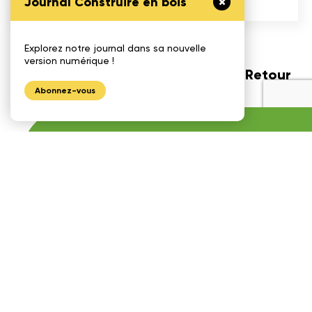
Journal Construire en bois
Explorez notre journal dans sa nouvelle
version numérique !
Retour
Abonnez-vous
Partager
l'article
1175, avenue Lavigerie, Bureau 200
Québec (QC), G1V 4P1