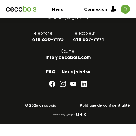
Menu
Connexion
1175, avenue Lavigerie, Bureau 200
Québec (QC), G1V 4P1
Téléphone
Télécopieur
418 650-7193
418 657-7971
Courriel
info@cecobois.com
FAQ
Nous joindre
© 2026 cecobois
Politique de confidentialité
UNIK
Création web :