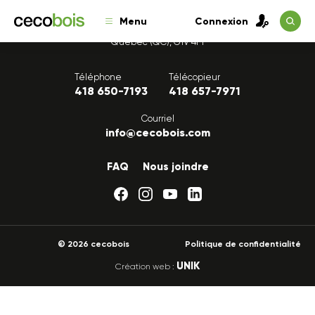
Menu
Connexion
1175, avenue Lavigerie, Bureau 200
Québec (QC), G1V 4P1
Téléphone
Télécopieur
418 650-7193
418 657-7971
Courriel
info@cecobois.com
FAQ
Nous joindre
© 2026 cecobois
Politique de confidentialité
UNIK
Création web :