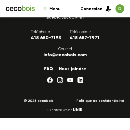
Menu
Connexion
1175, avenue Lavigerie, Bureau 200
Québec (QC), G1V 4P1
Téléphone
Télécopieur
418 650-7193
418 657-7971
Courriel
info@cecobois.com
FAQ
Nous joindre
© 2026 cecobois
Politique de confidentialité
UNIK
Création web :