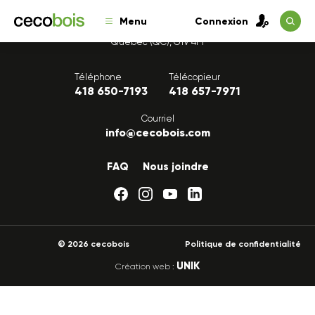
Menu
Connexion
1175, avenue Lavigerie, Bureau 200
Québec (QC), G1V 4P1
Téléphone
Télécopieur
418 650-7193
418 657-7971
Courriel
info@cecobois.com
FAQ
Nous joindre
© 2026 cecobois
Politique de confidentialité
UNIK
Création web :