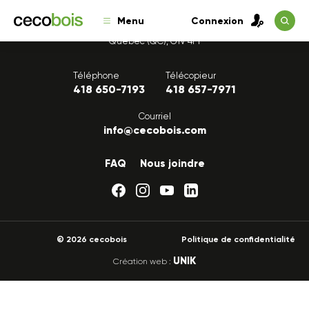
Menu
Connexion
1175, avenue Lavigerie, Bureau 200
Québec (QC), G1V 4P1
Téléphone
Télécopieur
418 650-7193
418 657-7971
Courriel
info@cecobois.com
FAQ
Nous joindre
© 2026 cecobois
Politique de confidentialité
UNIK
Création web :