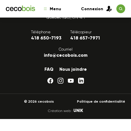
Menu
Connexion
1175, avenue Lavigerie, Bureau 200
Québec (QC), G1V 4P1
Téléphone
Télécopieur
418 650-7193
418 657-7971
Courriel
info@cecobois.com
FAQ
Nous joindre
© 2026 cecobois
Politique de confidentialité
UNIK
Création web :