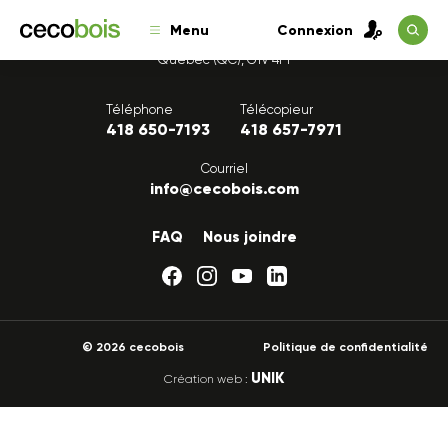
Menu
Connexion
1175, avenue Lavigerie, Bureau 200
Québec (QC), G1V 4P1
Téléphone
Télécopieur
418 650-7193
418 657-7971
Courriel
info@cecobois.com
FAQ
Nous joindre
© 2026 cecobois
Politique de confidentialité
UNIK
Création web :