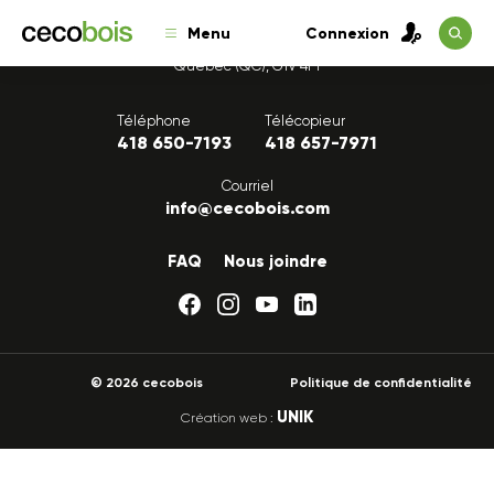
Menu
Connexion
1175, avenue Lavigerie, Bureau 200
Québec (QC), G1V 4P1
Téléphone
Télécopieur
418 650-7193
418 657-7971
Courriel
info@cecobois.com
FAQ
Nous joindre
© 2026 cecobois
Politique de confidentialité
UNIK
Création web :