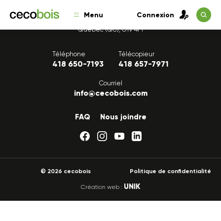
Menu
Connexion
1175, avenue Lavigerie, Bureau 200
Québec (QC), G1V 4P1
Téléphone
Télécopieur
418 650-7193
418 657-7971
Courriel
info@cecobois.com
FAQ
Nous joindre
© 2026 cecobois
Politique de confidentialité
UNIK
Création web :