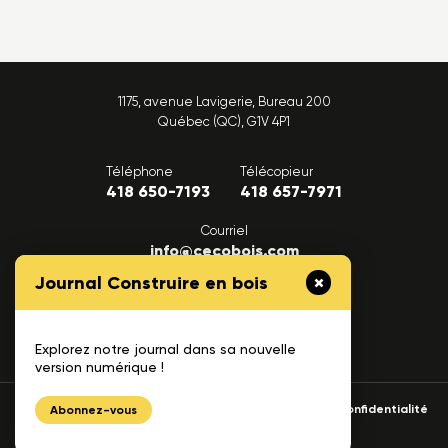
1175, avenue Lavigerie, Bureau 200
Québec (QC), G1V 4P1
Téléphone
Télécopieur
418 650-7193
418 657-7971
Courriel
info@cecobois.com
Journal Construire en bois
FAQ
Nous joindre
Explorez notre journal dans sa nouvelle
version numérique !
© 2026 cecobois
Politique de confidentialité
Abonnez-vous
UNIK
Création web :