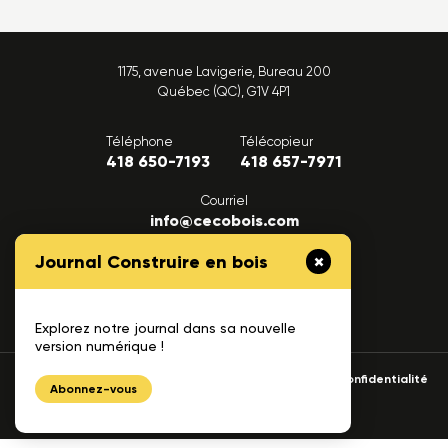
1175, avenue Lavigerie, Bureau 200
Québec (QC), G1V 4P1
Téléphone
Télécopieur
418 650-7193
418 657-7971
Courriel
info@cecobois.com
Journal Construire en bois
FAQ
Nous joindre
Explorez notre journal dans sa nouvelle
version numérique !
© 2026 cecobois
Politique de confidentialité
Abonnez-vous
UNIK
Création web :