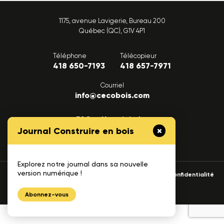
1175, avenue Lavigerie, Bureau 200
Québec (QC), G1V 4P1
Téléphone
Télécopieur
418 650-7193
418 657-7971
Courriel
info@cecobois.com
FAQ
Nous joindre
Journal Construire en bois
Explorez notre journal dans sa nouvelle
version numérique !
© 2026 cecobois
Politique de confidentialité
UNIK
Création web :
Abonnez-vous