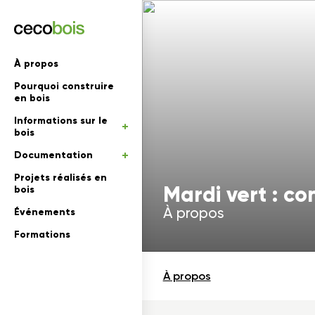
'informations
À propos
Pourquoi construire
mations
rs
en bois
Informations sur le
 en bois
bois
Documentation
Projets réalisés en
Mardi vert : c
bois
À propos
Événements
Formations
À propos