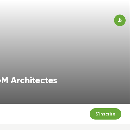
Connex
GM Architectes
S'inscrire