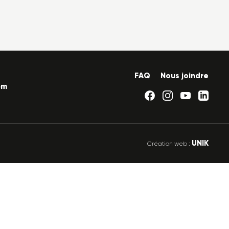
FAQ
Nous joindre
om
UNIK
Création web :