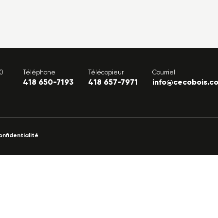
00
Téléphone
Télécopieur
Courriel
418 650-7193
418 657-7971
info@cecobois.c
onfidentialité