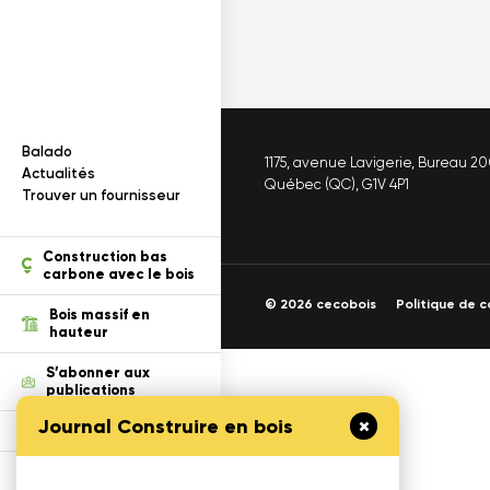
Documentation
I
n
f
o
r
m
a
t
i
o
n
s
s
u
r
l
e
b
o
i
s
Balado
1175, avenue Lavigerie, Bureau 2
ection des renseignements
Actualités
Québec (QC), G1V 4P1
Trouver un fournisseur
ois dans un projet
tion
Construction bas
carbone avec le bois
© 2026 cecobois
Politique de c
cables
Bois massif en
hauteur
S’abonner aux
publications
Journal Construire en bois
Défi Cecobois
Enseigner le bois