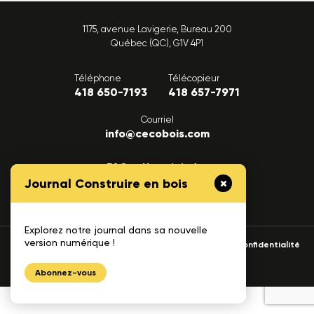
1175, avenue Lavigerie, Bureau 200
Québec (QC), G1V 4P1
Téléphone
Télécopieur
418 650-7193
418 657-7971
Courriel
info@cecobois.com
FAQ
Nous joindre
Journal Construire en bois
Explorez notre journal dans sa nouvelle
version numérique !
© 2026 cecobois
Politique de confidentialité
UNIK
Création web :
Abonnez-vous