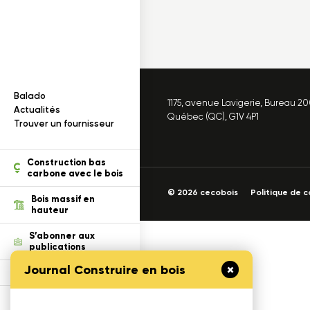
Documentation
I
n
f
o
r
m
a
t
i
o
n
s
s
u
r
l
e
b
o
i
s
Balado
1175, avenue Lavigerie, Bureau 2
ection des renseignements
Actualités
Québec (QC), G1V 4P1
Trouver un fournisseur
ois dans un projet
tion
Construction bas
carbone avec le bois
© 2026 cecobois
Politique de c
cables
Bois massif en
hauteur
S’abonner aux
publications
Journal Construire en bois
Défi Cecobois
Enseigner le bois