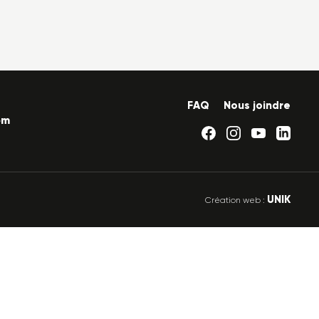
FAQ
Nous joindre
om
UNIK
Création web :