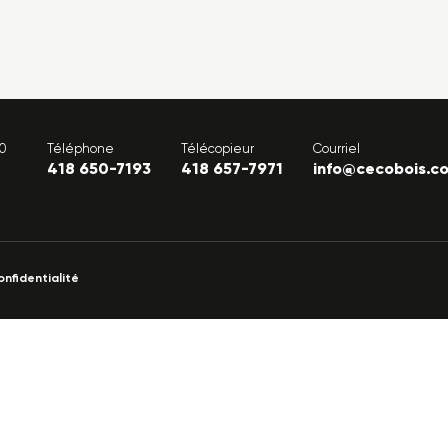
00
Téléphone
Télécopieur
Courriel
418 650-7193
418 657-7971
info@cecobois.c
onfidentialité