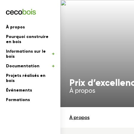
'informations
À propos
Pourquoi construire
mations
rs
en bois
Informations sur le
 en bois
bois
Documentation
Projets réalisés en
Prix d’excelle
bois
À propos
Événements
Formations
À propos