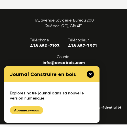
1175, avenue Lavigerie, Bureau 200
Québec (QC), G1V 4P1
Téléphone
Télécopieur
418 650-7193
418 657-7971
Courriel
info@cecobois.com
Journal Construire en bois
FAQ
Nous joindre
Explorez notre journal dans sa nouvelle
version numérique !
© 2026 cecobois
Politique de confidentialité
Abonnez-vous
UNIK
Création web :