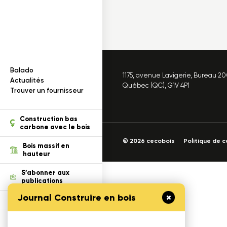
Documentation
I
n
f
o
r
m
a
t
i
o
n
s
s
u
r
l
e
b
o
i
s
Balado
1175, avenue Lavigerie, Bureau 2
ection des renseignements
Actualités
Québec (QC), G1V 4P1
Trouver un fournisseur
ois dans un projet
tion
Construction bas
carbone avec le bois
© 2026 cecobois
Politique de c
cables
Bois massif en
hauteur
S’abonner aux
publications
Journal Construire en bois
Défi Cecobois
Enseigner le bois