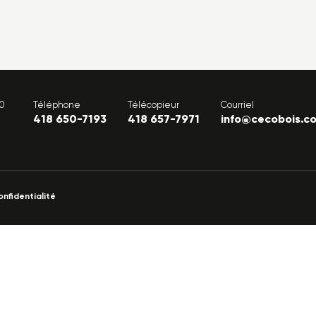
00
Téléphone
Télécopieur
Courriel
418 650-7193
418 657-7971
info@cecobois.c
onfidentialité