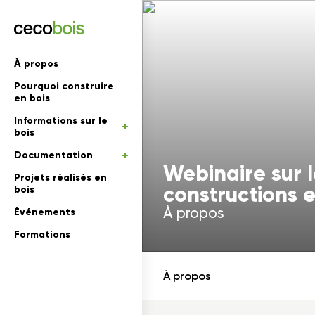
'informations
À propos
Pourquoi construire
mations
rs
en bois
Informations sur le
 en bois
bois
Documentation
Webinaire sur l
Projets réalisés en
constructions e
bois
À propos
Événements
Formations
À propos