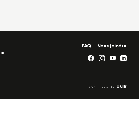
FAQ
Nous joindre
om
UNIK
Création web :