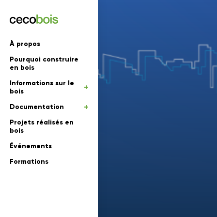
'informations
À propos
Pourquoi construire
mations
rs
en bois
Informations sur le
 en bois
bois
Documentation
Projets réalisés en
bois
Événements
Formations