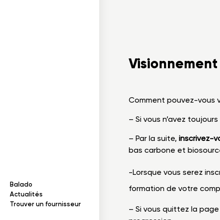
Documentation
I
n
f
o
r
m
a
t
i
o
n
s
s
u
r
l
e
b
o
i
ois dans un projet
Visionnement 
cables
Comment pouvez-vous vis
– Si vous n’avez toujour
– Par la suite,
inscrivez-v
bas carbone et biosourc
-Lorsque vous serez inscr
Balado
formation de votre compt
ection des renseignements
Actualités
Trouver un fournisseur
– Si vous quittez la page 