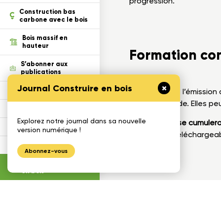
s
progression.
tion
Construction bas
carbone avec le bois
Bois massif en
hauteur
Formation co
S’abonner aux
publications
Journal Construire en bois
Défi Cecobois
– En raison de l’émission
en mode rapide. Elles pe
Enseigner le bois
Explorez notre journal dans sa nouvelle
–
Les heures se cumulero
Gestimat
version numérique !
le certificat télécharge
Calculatrices
Abonnez-vous
Journal construire
en bois
1175, avenue Lavigerie, Bureau 2