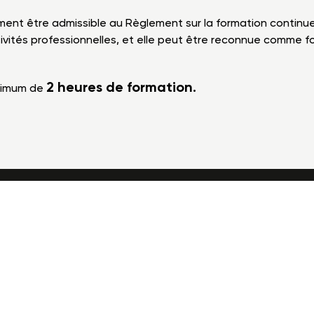
ent être admissible au Règlement sur la formation continue o
activités professionnelles, et elle peut être reconnue comme
2 heures de formation.
aximum de
00
Téléphone
Télécopieur
Courriel
418 650-7193
418 657-7971
info@cecobois.c
onfidentialité