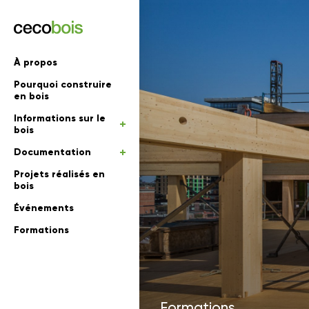
'informations
À propos
Pourquoi construire
mations
rs
en bois
Informations sur le
 en bois
bois
Documentation
Projets réalisés en
bois
Événements
Formations
Formations