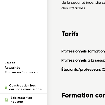
Documentation
I
n
f
o
r
m
a
t
i
o
n
s
s
u
r
l
e
b
o
i
de la sécurité incendie 
s
des attaches.
ois dans un projet
cables
Tarifs
Professionnels formatio
Professionnels à la sessio
Balado
ection des renseignements
Actualités
Étudiants/professeurs 
Trouver un fournisseur
tion
Construction bas
carbone avec le bois
Formation co
Bois massif en
hauteur