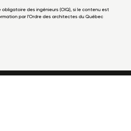
bligatoire des ingénieurs (OIQ), si le contenu est
 formation par l’Ordre des architectes du Québec
FAQ
Nous joindre
om
UNIK
Création web :