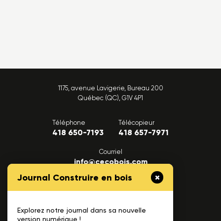
1175, avenue Lavigerie, Bureau 200
Québec (QC), G1V 4P1
Téléphone
Télécopieur
418 650-7193
418 657-7971
Courriel
info@cecobois.com
Journal Construire en bois
FAQ
Nous joindre
Explorez notre journal dans sa nouvelle
version numérique !