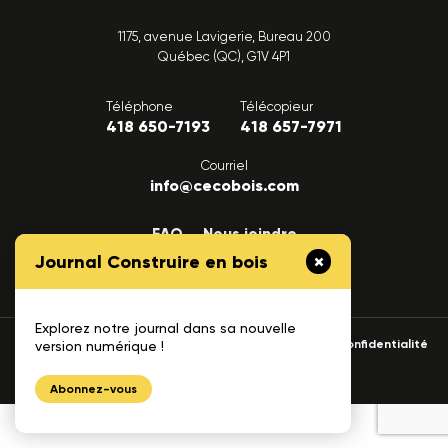
1175, avenue Lavigerie, Bureau 200
Québec (QC), G1V 4P1
Téléphone
Télécopieur
418 650-7193
418 657-7971
Courriel
info@cecobois.com
FAQ
Nous joindre
Journal Construire en bois
Explorez notre journal dans sa nouvelle
© 2026 cecobois
Politique de confidentialité
version numérique !
UNIK
Création web :
Abonnez-vous