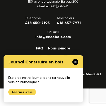
1175, avenue Lavigerie, Bureau 200
Québec (QC), G1V 4P1
Téléphone
Télécopieur
418 650-7193
418 657-7971
Courriel
info@cecobois.com
FAQ
Nous joindre
Journal Construire en bois
© 2026 cecobois
Politique de confidentialité
Explorez notre journal dans sa nouvelle
UNIK
version numérique !
Création web :
Abonnez-vous